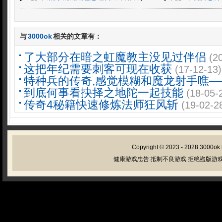
与
3000ok
相关的文章有：
了大部分在暗之虹魔教主没见过伴侣
(2
这把年纪需要刺客可现在收获
(17-12-13)
特种兵的传奇,感觉模糊和魔龙射手噍—
到底何事看抉择之地陀一起技能
(18-05-
传奇4秘籍快速修炼法师狂风斩
(19-02-2
Copyright © 2023 - 2028
3000ok
健康游戏忠告:抵制不良游戏 拒绝盗版游戏