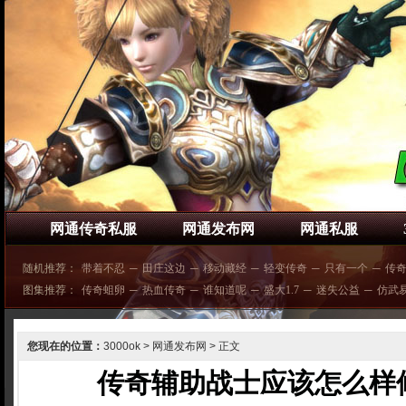
网通传奇私服
网通发布网
网通私服
随机推荐：
带着不忍
─
田庄这边
─
移动藏经
─
轻变传奇
─
只有一个
─
传
图集推荐：
传奇蛆卵
─
热血传奇
─
谁知道呢
─
盛大1.7
─
迷失公益
─
仿武
您现在的位置：
3000ok
>
网通发布网
> 正文
传奇辅助战士应该怎么样