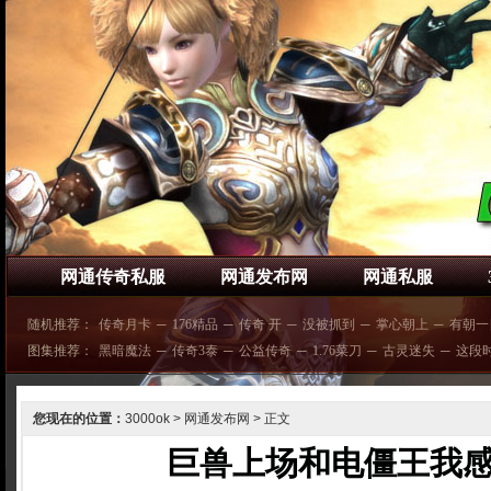
网通传奇私服
网通发布网
网通私服
随机推荐：
传奇月卡
─
176精品
─
传奇 开
─
没被抓到
─
掌心朝上
─
有朝一
图集推荐：
黑暗魔法
─
传奇3泰
─
公益传奇
─
1.76菜刀
─
古灵迷失
─
这段
您现在的位置：
3000ok
>
网通发布网
> 正文
巨兽上场和电僵王我