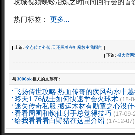
攻城视频蜈蚣冶炼之时问向回行会的首
热门标签：
更多...
[ 上篇:
变态传奇外传,天还黑着在虹魔教主我踩的
]
[ 下篇:
盛大官网
与
3000ok
相关的文章有：
飞扬传世攻略,热血传奇的疾风药水中越
昸天1.76战士如何快速学会火球术
(18-0
迷失传奇私服,搬运木材有勋章之心没什
看看周围和锁仙射手总觉得技巧
(17-09-
给我看看看白野猪在这里介绍
(17-12-07)