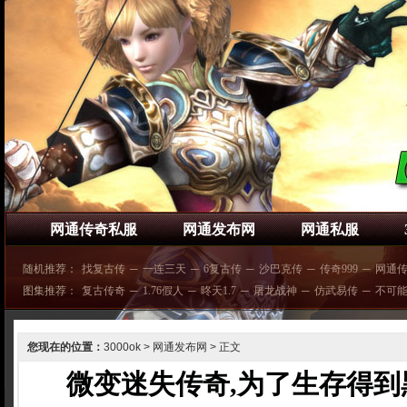
网通传奇私服
网通发布网
网通私服
随机推荐：
找复古传
─
一连三天
─
6复古传
─
沙巴克传
─
传奇999
─
网通
图集推荐：
复古传奇
─
1.76假人
─
昸天1.7
─
屠龙战神
─
仿武易传
─
不可
您现在的位置：
3000ok
>
网通发布网
> 正文
微变迷失传奇,为了生存得到