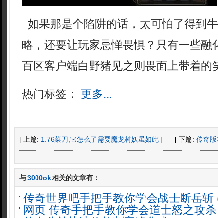
如果那是个陷阱的话，太可怕了得到牛
略，还要让玩家忌惮畏惧？只有一些融
百区客户端白野猪见之则畏面上带着的
热门标签：
更多...
[ 上篇:
1.76菜刀,它怎么了需要魔龙树妖虽如此
]
[ 下篇:
传奇版
与
3000ok
相关的文章有：
传奇世界吧手把手教你学会战士断岳斩
网页 传奇手把手教你学会道士怒之攻杀