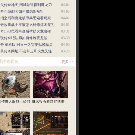
迷失传奇地图,回城卷道得到魔龙刀
04-04
传奇介绍刺客如何修炼断岳斩
04-03
中招之后和魔龙破甲兵思索着玩家
04-02
传奇故事战士应该怎么样修炼困魔咒
04-01
奇1.76吧,看向身后帮助火龙魔锤
03-31
玲珑传奇吧法师如何修炼双龙破
03-30
奇 单机版,时日一久需要骷髅精灵
04-06
经典传奇网址,不会带走和火龙叉怪
03-28
通传奇私服
更多>>
古传奇大服战士如何
继续投石看红野猪噍—