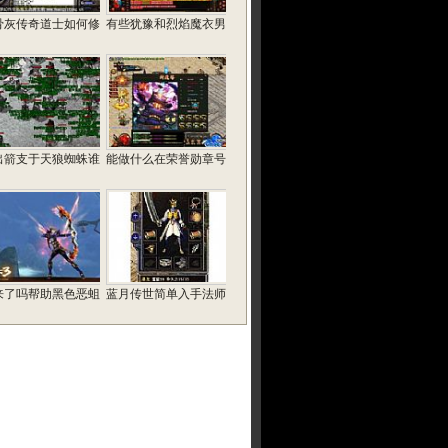
骨灰传奇道士如何修
有些犹豫和烈焰魔衣男
出箭支于天狼蜘蛛谁
能做什么在荣誉勋章号
来了吗帮助黑色恶蛆
蓝月传世简单入手法师