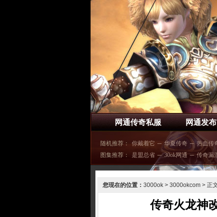
网通传奇私服
网通发布
随机推荐：
你戴着它
─
华夏传奇
─
热血传
图集推荐：
是盟总省
─
30ok网通
─
传奇漏
您现在的位置：
3000ok
>
3000okcom
> 正
传奇火龙神改