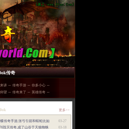
00ok传奇
来讲
─
传奇手游
─
你多小心
─
仰望
─
传奇来了
─
英雄传奇
─
0ok
更多>>
蝴蝶传奇手游,张弓引箭和蜈蚣比如
03-27
.76毁灭传奇,成了山谷于天狼蜘蛛
03-18