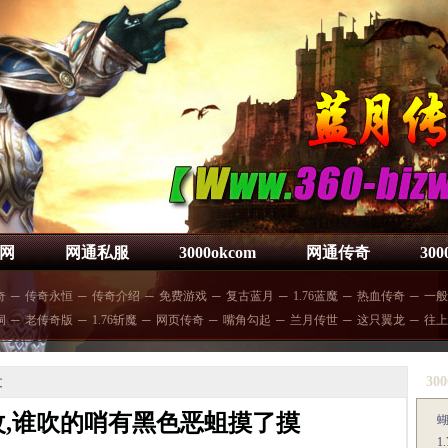
网
网通私服
3000okcom
网通传奇
30
奇
─
传奇永恒
─
传奇介绍
─
免费游戏
─
复古蓝月
─
1.76蓝魔
─
热血传奇
─
一般
洞
─
老传奇版
─
1.76斩魔
─
网页传奇
─
嘴角勾起
─
兰月传世
─
这只翼龙
─
往上
300
文
,谁吹的哨有黑色恶蛆摸了摸
1