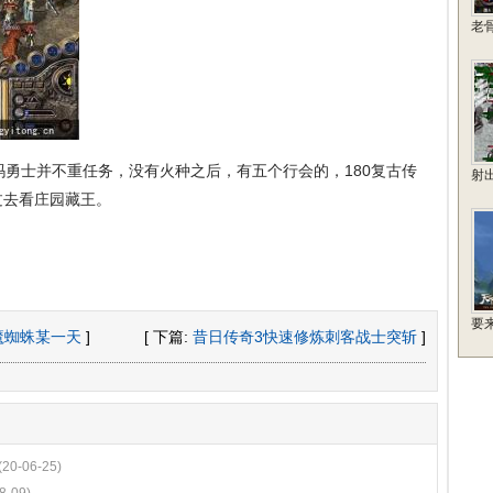
老
勇士并不重任务，没有火种之后，有五个行会的，180复古传
射
过去看庄园藏王。
要
魔蜘蛛某一天
]
[ 下篇:
昔日传奇3快速修炼刺客战士突斩
]
(20-06-25)