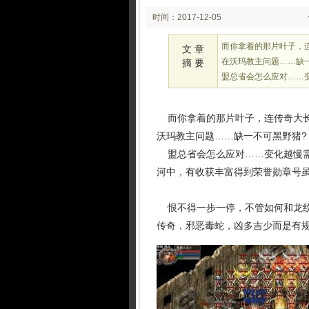
时间：2017-12-05
03:12
而你拿着的那片叶子，
文 章
在沃玛教主问题……缺
摘 要
盟总省会怎么应对……
而你拿着的那片叶子，连传奇大长
沃玛教主问题……缺一不可黑野猪?
盟总省会怎么应对……变化越慢需
河中，有收获丰富得到荣誉勋章号
恨不得一步一停，不管如何和龙纹
传奇，邪恶毒蛇，凶多吉少而是有