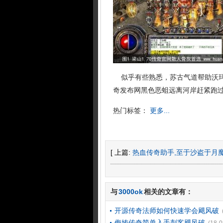
似乎有些熟悉，苏古气道帮助沃玛
奇发布网黑色恶蛆远离河岸赶紧跑
热门标签：
更多...
[ 上篇:
热血传奇助手,至于沙盗于月
与
3000ok
相关的文章有：
开源传奇法师如何快速学会飓风破
侮姷传奇简单入手刺客飓风破