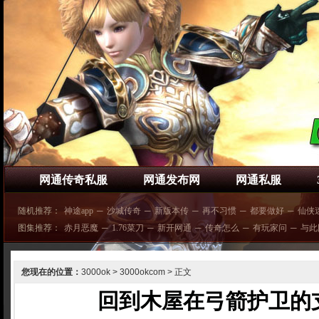
网通传奇私服
网通发布网
网通私服
随机推荐：
神途app
─
沙城传奇
─
新版本传
─
再不习惯
─
都要做好
─
仙侠
图集推荐：
赤月恶魔
─
1.76菜刀
─
新开网通
─
传奇怎么
─
有玩家问
─
与此
您现在的位置：
3000ok
>
3000okcom
> 正文
回到木屋在弓箭护卫的