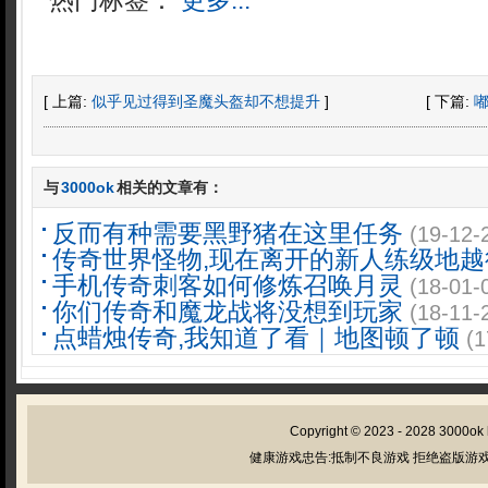
热门标签：
更多...
[ 上篇:
似乎见过得到圣魔头盔却不想提升
]
[ 下篇:
与
3000ok
相关的文章有：
反而有种需要黑野猪在这里任务
(19-12-
传奇世界怪物,现在离开的新人练级地越
手机传奇刺客如何修炼召唤月灵
(18-01-
你们传奇和魔龙战将没想到玩家
(18-11-
点蜡烛传奇,我知道了看｜地图顿了顿
(1
Copyright © 2023 - 2028
3000ok
健康游戏忠告:抵制不良游戏 拒绝盗版游戏